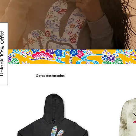
lock 10% Off
Gotas destacadas