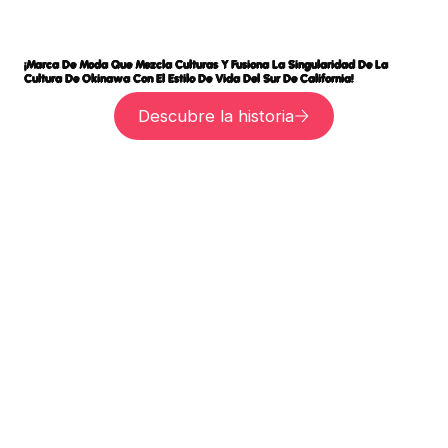
¡Marca De Moda Que Mezcla Culturas Y Fusiona La Singularidad De La
Cultura De Okinawa Con El Estilo De Vida Del Sur De California!
Navy Pullover "Whale Tail" Hoodie
Navy Zip Up "Whale Tail" Hoodie
Camiseta de c
Descubre la historia
marino con e
Precio
Precio
43,00 US$
43,00 US$
ballena
Precio
31,99 US$