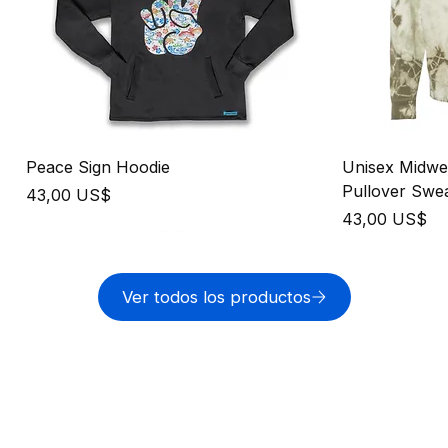
Peace Sign Hoodie
Unisex Midwe
Pullover Swea
Precio
43,00 US$
Precio
43,00 US$
New Release
New Release
New Releas
Ver todos los productos