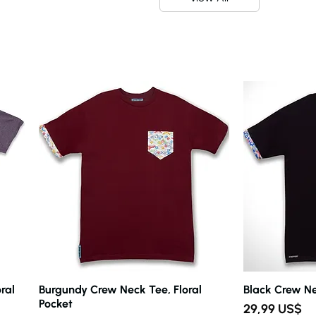
ral
Burgundy Crew Neck Tee, Floral
Vista rápida
Black Crew Ne
V
Pocket
Precio
29,99 US$