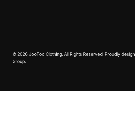
Agregar al carrito
Agregar al carrito
A
© 2026 JooToo Clothing. All Rights Reserved. Proudly desi
Group.