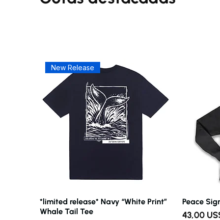
New Release
*limited release* Navy “White Print”
Vista rápida
Peace Sig
Whale Tail Tee
Precio
43,00 US