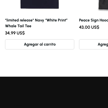
*limited release* Navy “White Print”
Peace Sign Hood
Whale Tail Tee
Precio
43,00 US$
Precio
34,99 US$
Agregar al carrito
Agreg
Enlaces rápidos