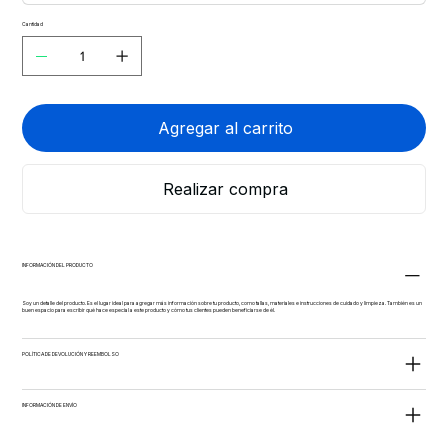
Cantidad
Agregar al carrito
Realizar compra
INFORMACIÓN DEL PRODUCTO
Soy un detalle del producto. Es el lugar ideal para agregar más información sobre tu producto, como tallas, materiales e instrucciones de cuidado y limpieza. También es un
buen espacio para escribir qué hace especial a este producto y cómo tus clientes pueden beneficiarse de él.
POLÍTICA DE DEVOLUCIÓN Y REEMBOLSO
INFORMACIÓN DE ENVÍO