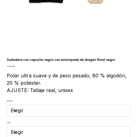
Sudadera con capucha negra con estampado de dragón floral negro
Precio
43,00 US$
Polar ultra suave y de peso pesado, 80 % algodón,
20 % poliéster.
AJUSTE: Tallaje real, unisex
Tamaño
Color